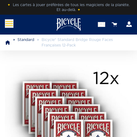
Skip
✦
Les cartes à jouer préférées de tous les magiciens de la planète.
Et au-delà.
✦
to
content
c
View your 
befr.bicyclecards.com
Beleef de magie van Bicycle® Cards.
Standard
Bicycle® Standard Bridge Rouge Faces
Françaises 12-Pack