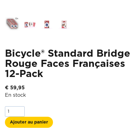
Bicycle® Standard Bridge
Rouge Faces Françaises
12-Pack
€
59,95
En stock
quantité
de
Bicycle®
Ajouter au panier
Standard
Bridge