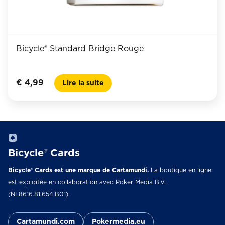
Bicycle® Standard Bridge Rouge
€
4,99
Lire la suite
Bicycle® Cards
Bicycle® Cards est une marque de Cartamundi.
La boutique en ligne
est exploitée en collaboration avec Poker Media B.V.
(NL8616.81.654.B01).
Cartamundi.com
Pokermedia.eu