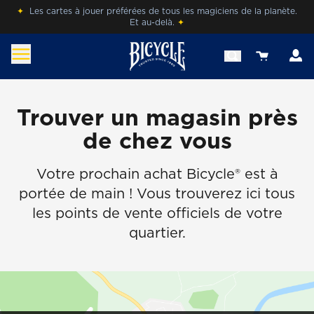
Skip
✦
Les cartes à jouer préférées de tous les magiciens de la planète.
Et au-delà.
✦
to
content
c
View your 
befr.bicyclecards.com
Beleef de magie van Bicycle® Cards.
Trouver un magasin près
de chez vous
Votre prochain achat Bicycle® est à
portée de main ! Vous trouverez ici tous
les points de vente officiels de votre
quartier.