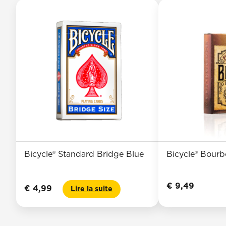
Bicycle® Standard Bridge Blue
Bicycle® Bour
€
9,49
€
4,99
Lire la suite