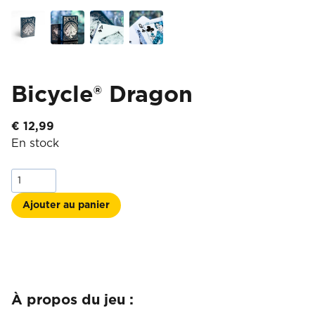
Bicycle® Dragon
€
12,99
En stock
quantité
de
Bicycle®
Ajouter au panier
Dragon
À propos du jeu :