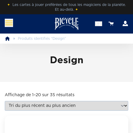
Skip
✦
Les cartes à jouer préférées de tous les magiciens de la planète.
Et au-delà.
✦
to
content
c
View your 
befr.bicyclecards.com
Beleef de magie van Bicycle® Cards.
Produits identifiés “Design”
Design
Sorted
Affichage de 1–20 sur 35 résultats
by
latest