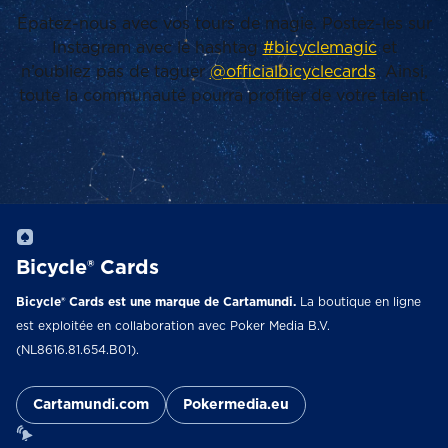
Épatez-nous avec vos tours de magie. Postez-les sur
Instagram avec le hashtag
#bicyclemagic
et
n’oubliez pas de taguer
@officialbicyclecards
. Ainsi,
toute la communauté pourra profiter de votre talent.
Bicycle® Cards
Bicycle® Cards est une marque de Cartamundi.
La boutique en ligne
est exploitée en collaboration avec Poker Media B.V.
(NL8616.81.654.B01).
Cartamundi.com
Pokermedia.eu