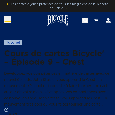
Skip
✦
Les cartes à jouer préférées de tous les magiciens de la planète.
Et au-delà.
✦
to
content
c
View your 
befr.bicyclecards.com
Beleef de magie van Bicycle® Cards.
Tutoriel
Cours de cartes Bicycle®
– Épisode 9 – Crest
Développez vos compétences en matière de cartes avec ce
nouvel épisode. John Stessel vous apprend le Crest, un
mouvement très cool qui consiste à faire tourner une carte
autour de votre main. Développez vos compétences avec
ce nouvel épisode. John Stessel vous apprend le Crest, un
mouvement très cool où vous faites tourner une carte…
5:52