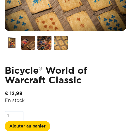
Bicycle® World of
Warcraft Classic
€
12,99
En stock
quantité
de
Bicycle®
Ajouter au panier