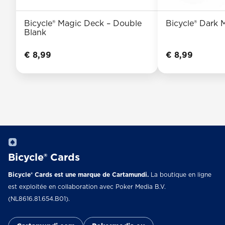
Bicycle® Magic Deck – Double
Bicycle® Dark
Blank
€
8,99
€
8,99
Bicycle® Cards
Bicycle® Cards est une marque de Cartamundi.
La boutique en ligne
est exploitée en collaboration avec Poker Media B.V.
(NL8616.81.654.B01).