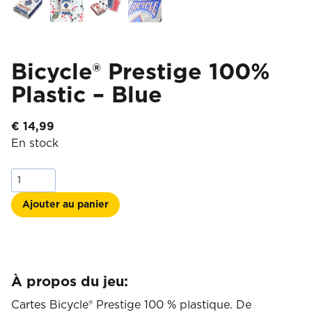
Bicycle® Prestige 100%
Plastic – Blue
€
14,99
En stock
quantité
de
Bicycle®
Ajouter au panier
Prestige
100%
Plastic
-
Blue
À propos du jeu:
Cartes Bicycle® Prestige 100 % plastique. De