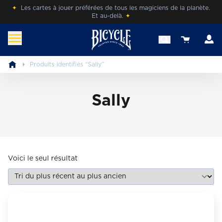
Skip
✦
Les cartes à jouer préférées de tous les magiciens de la planète.
Et au-delà.
✦
to
content
c
View your 
befr.bicyclecards.com
Beleef de magie van Bicycle® Cards.
Produits identifiés “Sally”
Sally
Voici le seul résultat