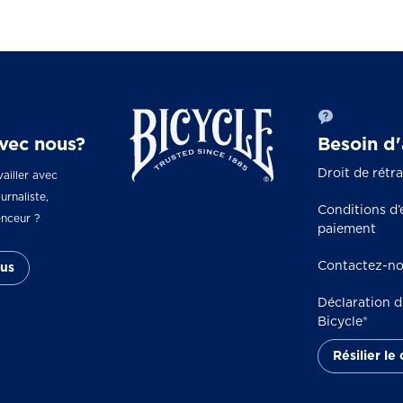
avec nous?
Besoin d'
Droit de rétr
ailler avec
urnaliste,
Conditions d’
enceur ?
paiement
Contactez-n
us
Déclaration d’
Bicycle®
Résilier le