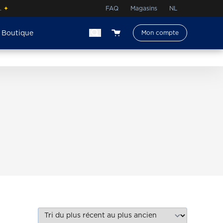
à.
✦
FAQ
Magasins
NL
Boutique
Mon compte
View your shopping cart