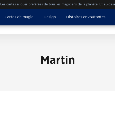
es cartes à jouer préférées de tous les magiciens de la planète. Et au-del
Cartes de magie
Design
Histoires envoûtantes
Martin