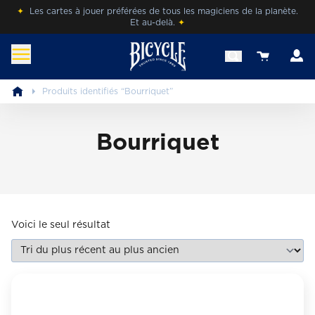
Skip
✦
Les cartes à jouer préférées de tous les magiciens de la planète.
Et au-delà.
✦
to
content
c
View your 
befr.bicyclecards.com
Beleef de magie van Bicycle® Cards.
Produits identifiés “Bourriquet”
Bourriquet
Voici le seul résultat