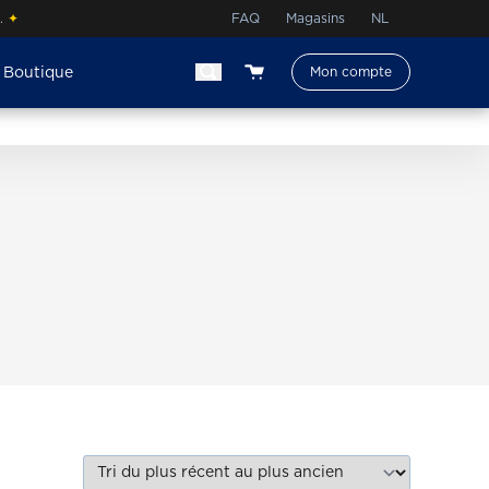
à.
✦
FAQ
Magasins
NL
Boutique
Mon compte
View your shopping cart