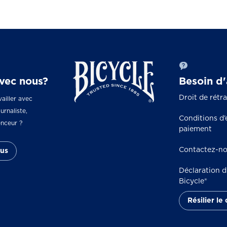
avec nous?
Besoin d'
Droit de rétr
ailler avec
urnaliste,
Conditions d’
enceur ?
paiement
Contactez-n
us
Déclaration d’
Bicycle®
Résilier le