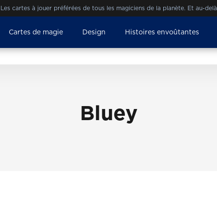
es cartes à jouer préférées de tous les magiciens de la planète. Et au-del
Cartes de magie
Design
Histoires envoûtantes
Bluey